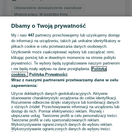
Odpowiednie doświadczenie zawodowe
Miejsce pracy: W siedzibie firmy
Dbamy o Twoją prywatność
Odświeżono dnia 07 sierpnia 2026
My i nasi
447
partnerzy przechowujemy lub uzyskujemy dostęp
do informacji na urządzeniu, takich jak unikalne identyfikatory w
Tokarz - operator CNC (K/M/N)
plikach cookie w celu przetwarzania danych osobowych.
Smart Trading Company Sp. z o.o.
Użytkownik może zaakceptować wybory lub zarządzać nimi,
klikając poniżej lub w dowolnym momencie na stronie polityki
43 - 45 zł / godz. brutto
prywatności. Te wybory będą sygnalizowane naszym partnerom
Jawczyce
i nie będą miały wpływu na dane przeglądania.
Polityka
Pełny etat
Umowa o pracę
cookies,
Polityka Prywatności
Wraz z naszymi partnerami przetwarzamy dane w celu
Odpowiednie doświadczenie zawodowe
zapewnienia:
Dyspozycyjność: Praca zmianowa
Użycie dokładnych danych geolokalizacyjnych. Aktywne
Miejsce pracy: W siedzibie firmy
skanowanie charakterystyki urządzenia do celów identyfikacji.
Rozumienie odbiorców dzięki statystyce lub kombinacji danych
z różnych źródeł. Przechowywanie informacji na urządzeniu lub
Odświeżono dnia 07 sierpnia 2026
dostęp do nich. Pomiar efektywności reklam. Rozwój i
ulepszanie usług. Tworzenie profili w celu personalizacji treści.
Tworzenie profili w celu spersonalizowanych reklam.
Wykorzystywanie ograniczonych danych do wyboru reklam.
Wykorzystywanie ograniczonych danych do wyboru treści.